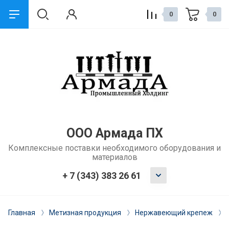
0
0
назад
Сервис и поддержка
Обмен и возврат
Доставка
ООО Армада ПХ
Комплексные поставки необходимого оборудования и
Способы оплаты
материалов
Ремонт и услуги
+ 7 (343) 383 26 61
Главная
Метизная продукция
Нержавеющий крепеж