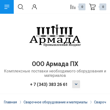
0
0
назад
Сервис и поддержка
Обмен и возврат
Доставка
ООО Армада ПХ
Комплексные поставки необходимого оборудования и
Способы оплаты
материалов
Ремонт и услуги
+ 7 (343) 383 26 61
Главная
Сварочное оборудование и материалы
Сварочна