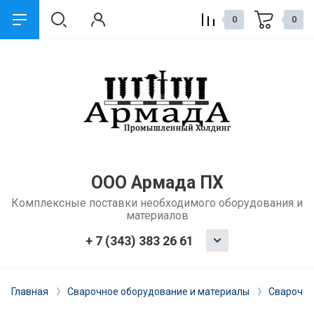
0
0
назад
Сервис и поддержка
Обмен и возврат
Доставка
ООО Армада ПХ
Комплексные поставки необходимого оборудования и
Способы оплаты
материалов
Ремонт и услуги
+ 7 (343) 383 26 61
Главная
Сварочное оборудование и материалы
Сварочны