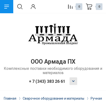
0
0
назад
Сервис и поддержка
Обмен и возврат
Доставка
ООО Армада ПХ
Комплексные поставки необходимого оборудования и
Способы оплаты
материалов
Ремонт и услуги
+ 7 (343) 383 26 61
Главная
Сварочное оборудование и материалы
Ручная д