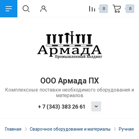
0
0
назад
Сервис и поддержка
Обмен и возврат
Доставка
ООО Армада ПХ
Комплексные поставки необходимого оборудования и
Способы оплаты
материалов
Ремонт и услуги
+ 7 (343) 383 26 61
Главная
Сварочное оборудование и материалы
Ручная д