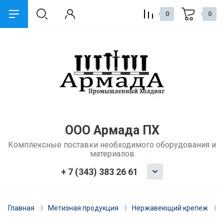
0
0
назад
Сервис и поддержка
Обмен и возврат
Доставка
ООО Армада ПХ
Комплексные поставки необходимого оборудования и
Способы оплаты
материалов
Ремонт и услуги
+ 7 (343) 383 26 61
Главная
Метизная продукция
Нержавеющий крепеж