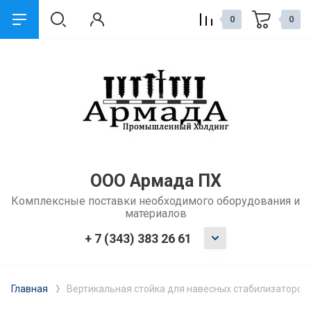
0
0
назад
Сервис и поддержка
Обмен и возврат
Доставка
ООО Армада ПХ
Комплексные поставки необходимого оборудования и
Способы оплаты
материалов
Ремонт и услуги
+ 7 (343) 383 26 61
Главная
Вертикальная стойка для навесных стабилизаторов