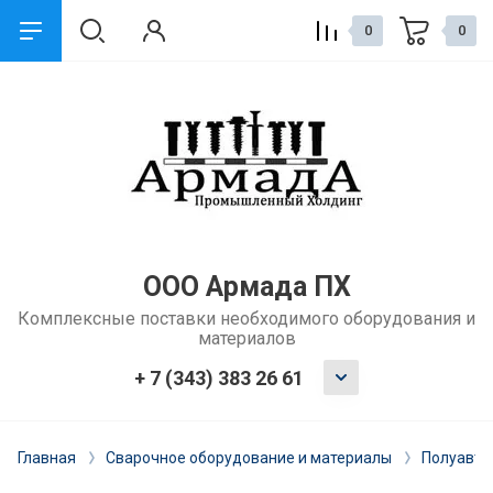
0
0
назад
Сервис и поддержка
Обмен и возврат
Доставка
ООО Армада ПХ
Комплексные поставки необходимого оборудования и
Способы оплаты
материалов
Ремонт и услуги
+ 7 (343) 383 26 61
Главная
Сварочное оборудование и материалы
Полуавто