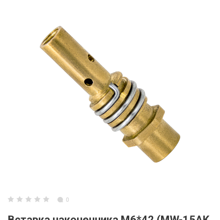
0
Вставка наконечника М6*42 (MW-15AK