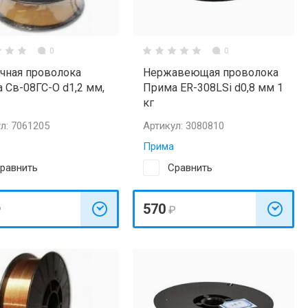
0
0
чная проволока
Нержавеющая проволока
 Св-08ГС-О d1,2 мм,
Прима ER-308LSi d0,8 мм 1
кг
л:
7061205
Артикул:
3080810
Прима
равнить
Сравнить
570
₽
₽