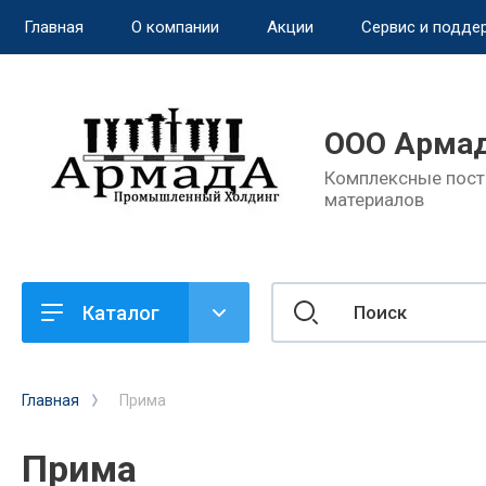
Главная
О компании
Акции
Сервис и подде
назад
ООО Армад
Сервис и поддержка
Комплексные пост
материалов
Обмен и возврат
Доставка
Каталог
Способы оплаты
Ремонт и услуги
Главная
Прима
Прима