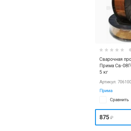
Сварочная пр
Прима Св-08ГС
5 кг
Артикул:
70610
Прима
Сравнить
875
₽