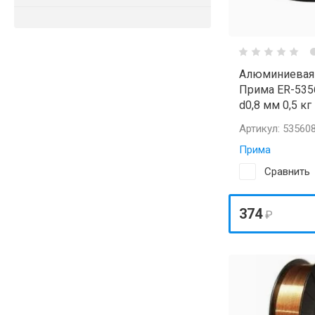
Алюминиевая
Прима ER-5356
d0,8 мм 0,5 кг
Артикул:
53560
Прима
Сравнить
374
₽