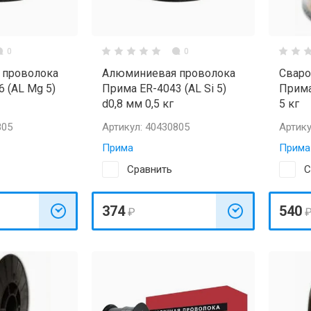
0
0
 проволока
Алюминиевая проволока
Сваро
 (AL Mg 5)
Прима ER-4043 (AL Si 5)
Прима
d0,8 мм 0,5 кг
5 кг
805
Артикул:
40430805
Артику
Прима
Прима
Сравнить
С
374
540
₽