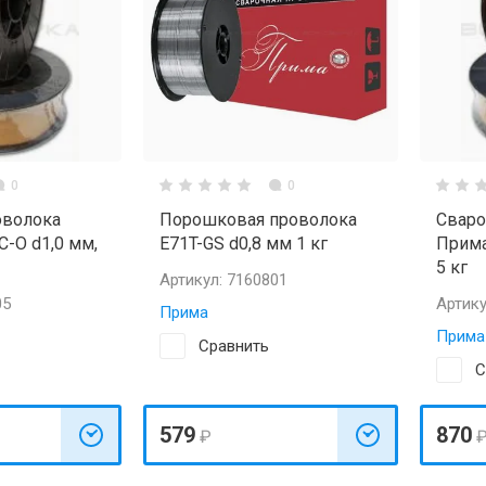
0
0
оволока
Порошковая проволока
Сваро
-О d1,0 мм,
E71T-GS d0,8 мм 1 кг
Прима
5 кг
Артикул:
7160801
05
Артику
Прима
Прима
Сравнить
С
579
870
₽