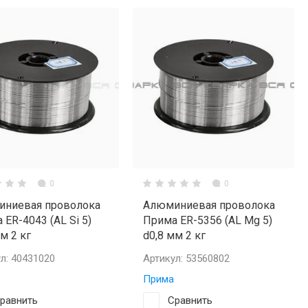
0
0
ниевая проволока
Алюминиевая проволока
 ER-4043 (AL Si 5)
Прима ER-5356 (AL Mg 5)
м 2 кг
d0,8 мм 2 кг
л:
40431020
Артикул:
53560802
Прима
равнить
Сравнить