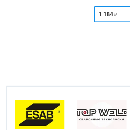
1 184
₽