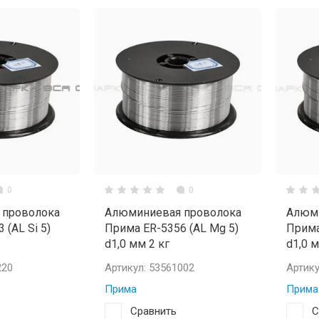
0
0
 проволока
Алюминиевая проволока
Алюми
 (AL Si 5)
Прима ER-5356 (AL Mg 5)
Прима
d1,0 мм 2 кг
d1,0 м
220
Артикул:
53561002
Артику
Прима
Прима
Сравнить
С