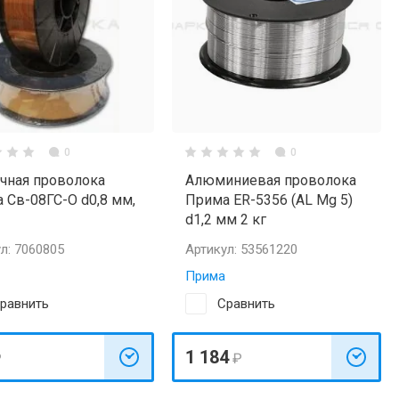
0
0
чная проволока
Алюминиевая проволока
 Св-08ГС-О d0,8 мм,
Прима ER-5356 (AL Mg 5)
d1,2 мм 2 кг
л:
7060805
Артикул:
53561220
Прима
равнить
Сравнить
1 184
₽
₽