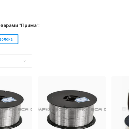
оварами "Прима":
волока