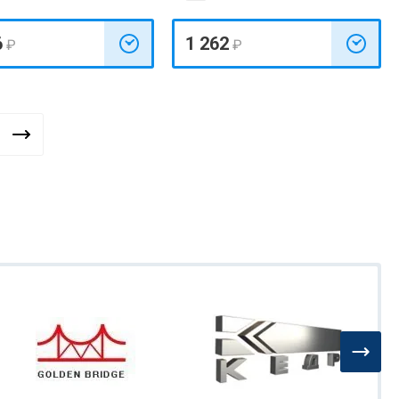
6
1 262
₽
₽